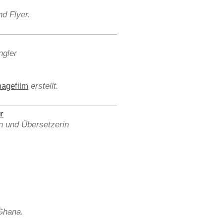
d Flyer.
ngler
magefilm
erstellt.
r
n und Übersetzerin
 Ghana.