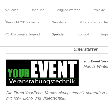
Aktuelles
Über uns
Mitglied werden
Projekte
Übersicht 2015 - heute
Newsletter
Vorstandschaft/T
YOUth- wegive Jugend
Spenden
Kontakt
Imp
Unterstützer
YourEvent Ver
Marius Winte
Die Firma YourEvent Veranstaltungstechnik unterstützt u
mit Ton-, Licht- und Videotechnik.