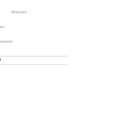
Aktionen
eam
ressum
n